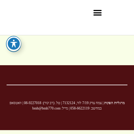
מרגליות הפקות
| צמח צדק 7/19 לוד, 7132124 | טל. (רב קווי): 08-9227018 | וואטסאפ
במחשב: 058-6622119 | מייל: bmh@bmh770.com